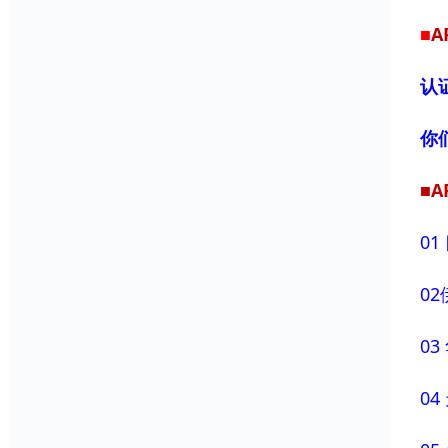
■
A
认
你
■A
0
0
0
0