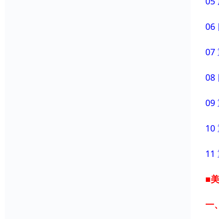
0
0
0
0
0
1
1
■
一