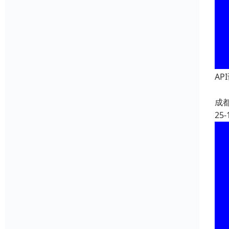
A
成
25-