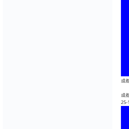
成
成
25-