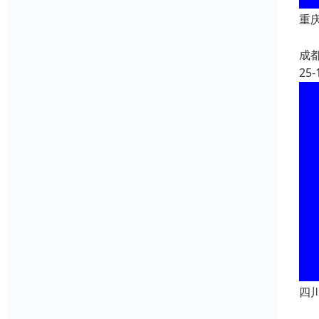
重
成
25-
四