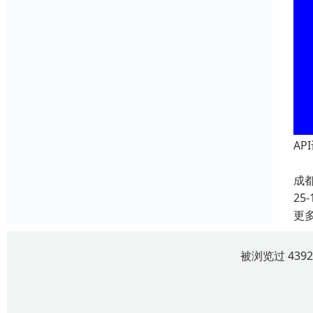
AP
成
25-
更
被浏览过 439