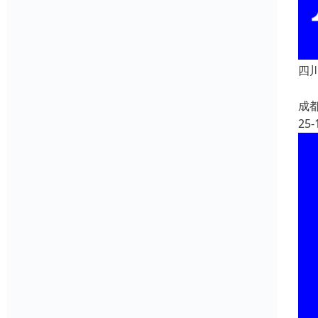
四川
四川
成
25-