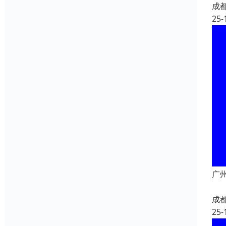
成
25-
广
成
25-