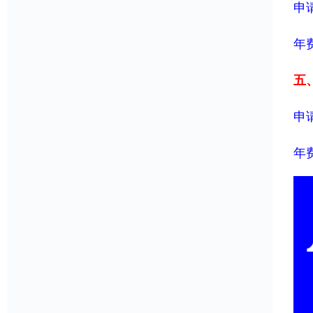
申请
年费
五、
申请
年费