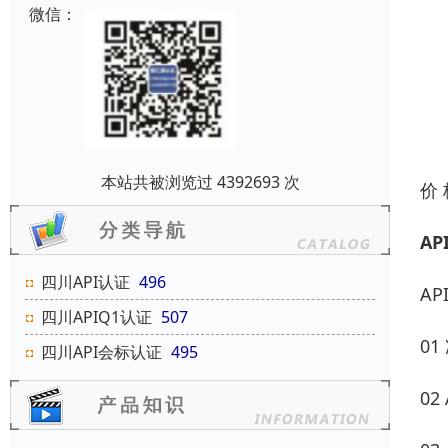
微信：
本站共被浏览过 4392693 次
价
AP
四川API认证
496
AP
四川APIQ1认证
507
01
四川API会标认证
495
02 