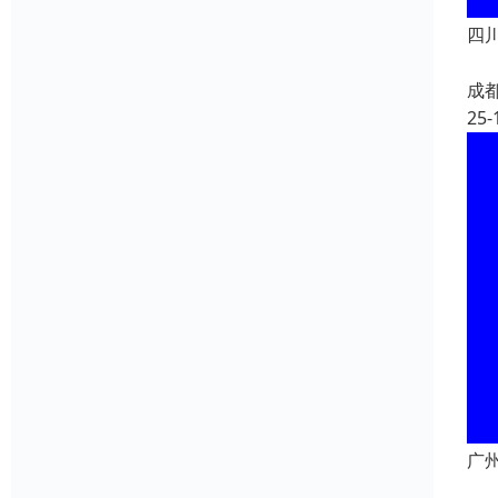
四川
四川
成
25-
广