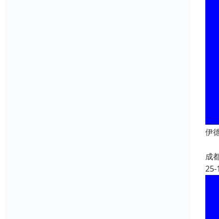
伊
成
25-