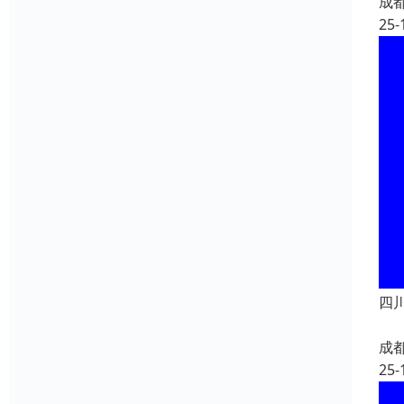
成
25-
四川
成
25-