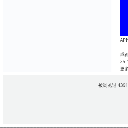
AP
成
25-
更
被浏览过 439