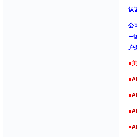
认
公
中
户
■
■
A
■
A
■
A
■
A