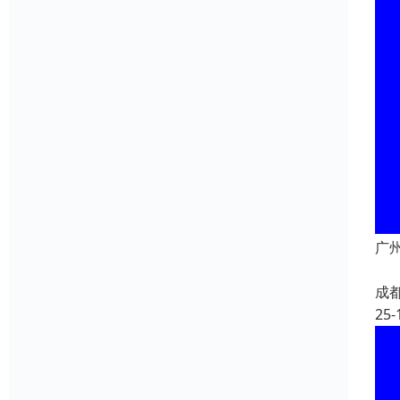
广
成
25-