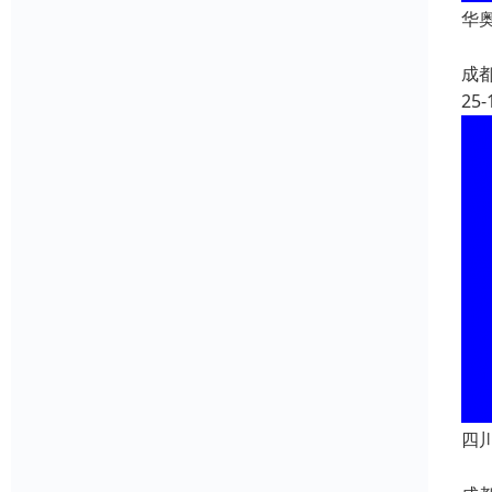
华
成
25-
四