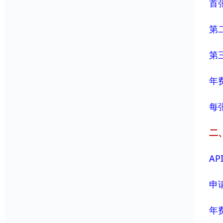
首
第
第
年
每
二
AP
申请
年费