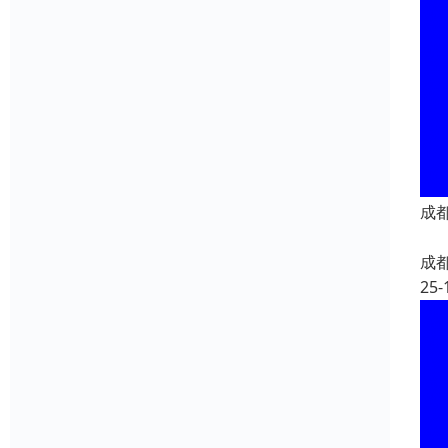
成
成
25-