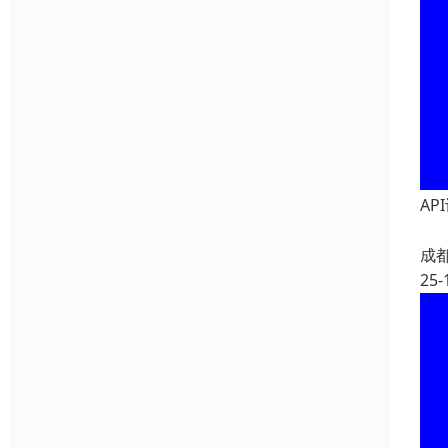
AP
成
25-