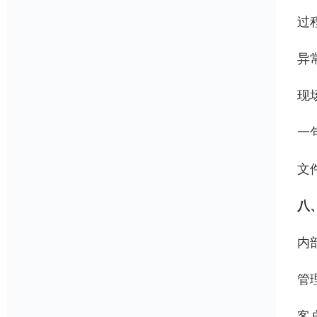
过
异
现
一
文
八
内
管
客