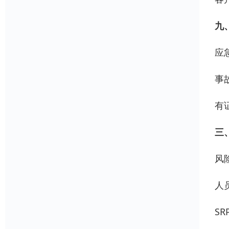
九
应
事故
有
三
风
人
SR