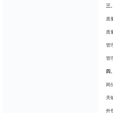
三
质
质
管
管
四
岗位
关
外